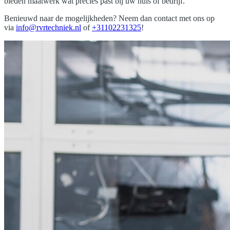
bieden maatwerk wat precies past bij uw huis of bedrijf.
Benieuwd naar de mogelijkheden? Neem dan contact met ons op
via
info@rvrtechniek.nl
of
+31102231325
!